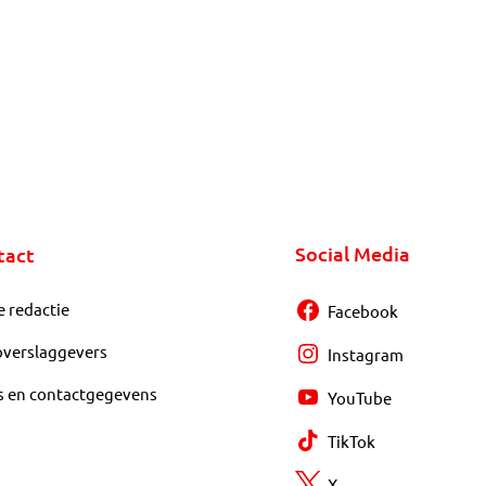
Social Media
tact
e redactie
Facebook
overslaggevers
Instagram
s en contactgegevens
YouTube
TikTok
X