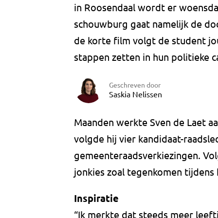
in Roosendaal wordt er woensda
schouwburg gaat namelijk de doc
de korte film volgt de student jo
stappen zetten in hun politieke ca
Geschreven door
Saskia Nelissen
Maanden werkte Sven de Laet aan
volgde hij vier kandidaat-raadsl
gemeenteraadsverkiezingen. Vol
jonkies zoal tegenkomen tijdens h
Inspiratie
“Ik merkte dat steeds meer leeft