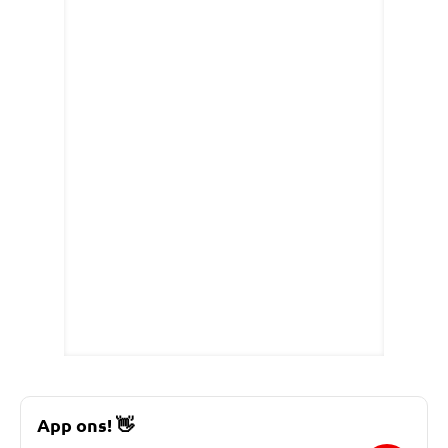
App ons!
👋