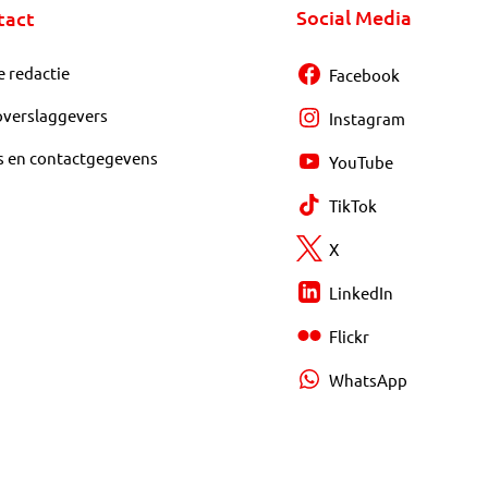
Social Media
tact
e redactie
Facebook
overslaggevers
Instagram
s en contactgegevens
YouTube
TikTok
X
LinkedIn
Flickr
WhatsApp