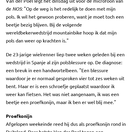
Van der Poel legt het dinsdag uit voor de microfoon van
de
NOS
: "Op de weg is het redelijk te doen met mijn
pols. Ik wil het gewoon proberen, want je moet toch een
beetje bezig blijven. Bij de volgende
wereldbekerwedstrijd mountainbike hoop ik dat mijn
pols dan weer op krachten is."
De 23-jarige wielrenner liep twee weken geleden bij een
wedstrijd in Spanje al zijn polsblessure op. De diagnose:
een breuk in een handwortelbeen. "Een blessure
waardoor je er normaal gesproken vier tot zes weken uit
bent. Maar er is een schroefje geplaatst waardoor ik
weer kan fietsen. Het was niet aangenaam, ik was een
beetje een proefkonijn, maar ik ben er wel blij mee."
Proefkonijn
Afgelopen weekeinde reed hij dus als proefkonijn rond in
Duitsland. Daar botste Van der Poel tegen een