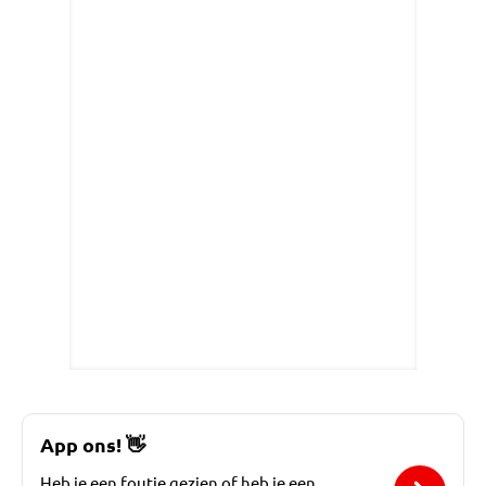
App ons!
👋
Heb je een foutje gezien of heb je een