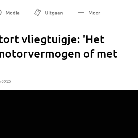
Media
Uitgaan
Meer
ort vliegtuigje: 'Het
 motorvermogen of met
m 00:25