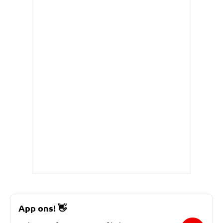
App ons!
👋