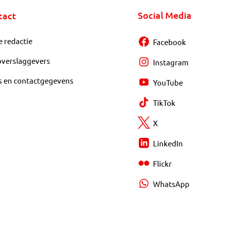
Social Media
tact
e redactie
Facebook
overslaggevers
Instagram
s en contactgegevens
YouTube
TikTok
X
LinkedIn
Flickr
WhatsApp