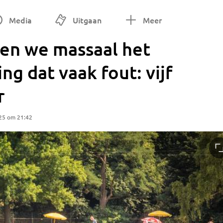
Media
Uitgaan
Meer
ken we massaal het
ing dat vaak fout: vijf
r
25 om 21:42