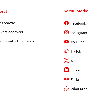
Social Media
tact
e redactie
Facebook
overslaggevers
Instagram
s en contactgegevens
YouTube
TikTok
X
LinkedIn
Flickr
WhatsApp