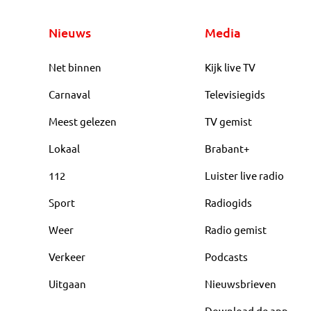
Nieuws
Media
Net binnen
Kijk live TV
Carnaval
Televisiegids
Meest gelezen
TV gemist
Lokaal
Brabant+
112
Luister live radio
Sport
Radiogids
Weer
Radio gemist
Verkeer
Podcasts
Uitgaan
Nieuwsbrieven
Download de app