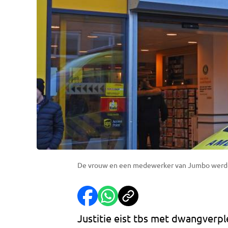
De vrouw en een medewerker van Jumbo werde
Justitie eist tbs met dwangverpl