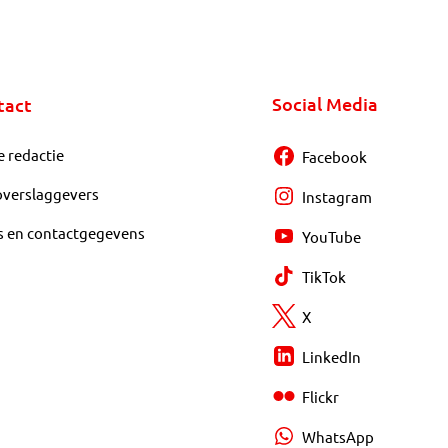
Social Media
tact
e redactie
Facebook
overslaggevers
Instagram
s en contactgegevens
YouTube
TikTok
X
LinkedIn
Flickr
WhatsApp