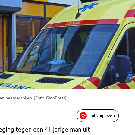
n neergestoken. (Foto: GinoPress)
Hulp bij lezen
eging tegen een 41-jarige man uit