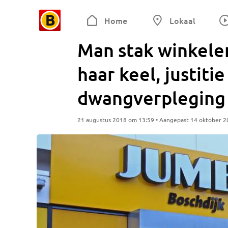
Home
Lokaal
Man stak winkele
haar keel, justitie
dwangverpleging
21 augustus 2018 om 13:59 • Aangepast 14 oktober 