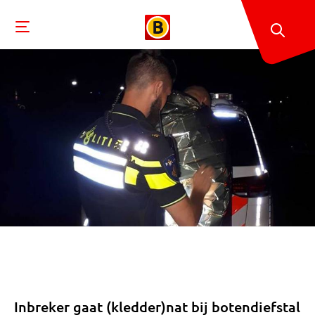
Inbreker gaat (kledder)nat bij botendiefstal