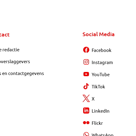
Social Media
tact
e redactie
Facebook
overslaggevers
Instagram
s en contactgegevens
YouTube
TikTok
X
LinkedIn
Flickr
WhatsApp