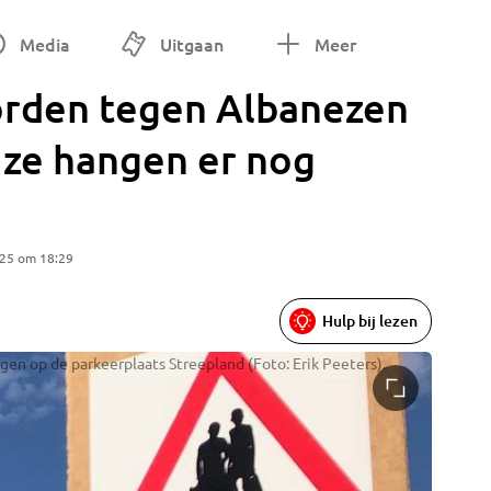
Media
Uitgaan
Meer
rden tegen Albanezen
r ze hangen er nog
025 om 18:29
Hulp bij lezen
n op de parkeerplaats Streepland (Foto: Erik Peeters).