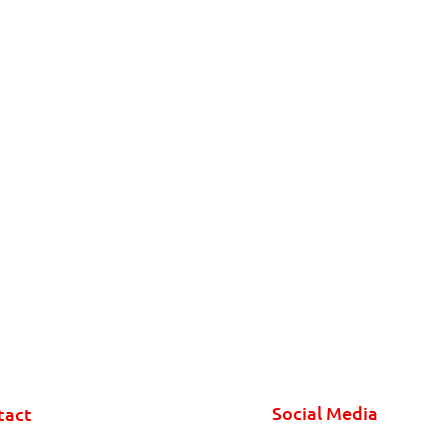
Social Media
tact