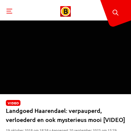
VIDEO
Landgoed Haarendael: verpauperd,
verloederd en ook mysterieus mooi [VIDEO]
19 oktober 2018 om 18:58 • Aangepast 20 september 2025 om 15:29