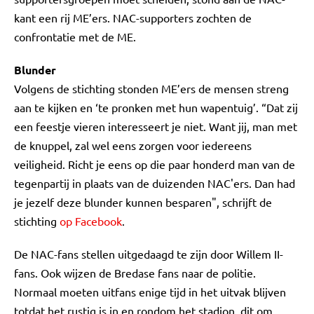
kant een rij ME’ers. NAC-supporters zochten de
confrontatie met de ME.
Blunder
Volgens de stichting stonden ME’ers de mensen streng
aan te kijken en ‘te pronken met hun wapentuig’. “Dat zij
een feestje vieren interesseert je niet. Want jij, man met
de knuppel, zal wel eens zorgen voor iedereens
veiligheid. Richt je eens op die paar honderd man van de
tegenpartij in plaats van de duizenden NAC'ers. Dan had
je jezelf deze blunder kunnen besparen", schrijft de
stichting
op Facebook
.
De NAC-fans stellen uitgedaagd te zijn door Willem II-
fans. Ook wijzen de Bredase fans naar de politie.
Normaal moeten uitfans enige tijd in het uitvak blijven
totdat het rustig is in en rondom het stadion, dit om