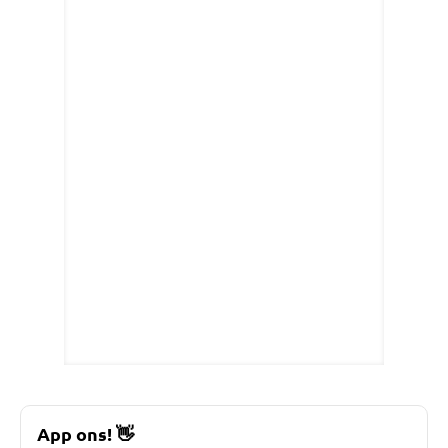
App ons!
👋