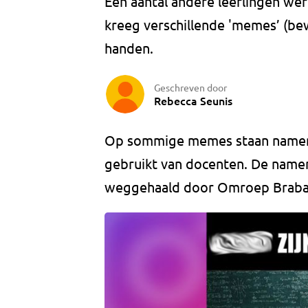
Een aantal andere leerlingen w
kreeg verschillende 'memes’ (bew
handen.
Geschreven door
Rebecca Seunis
Op sommige memes staan namen v
gebruikt van docenten. De namen
weggehaald door Omroep Braba