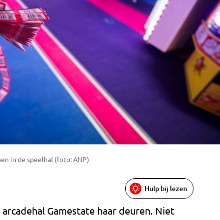
n in de speelhal (foto: ANP)
Hulp bij lezen
 arcadehal Gamestate haar deuren. Niet