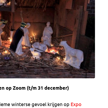
gen op Zoom (t/m 31 december)
tieme winterse gevoel krijgen op
Expo