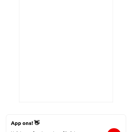
App ons!
👋