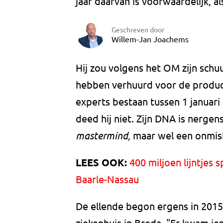
jaar daarvan is voorwaardelijk, al
Geschreven door
Willem-Jan Joachems
Hij zou volgens het OM zijn schu
hebben verhuurd voor de product
experts bestaan tussen 1 januari
deed hij niet. Zijn DNA is nergen
mastermind,
maar wel een onmisba
LEES OOK:
400 miljoen lijntjes
Baarle-Nassau
De ellende begon ergens in 2015
ziekenhuis in Breda. "Er kwam iem