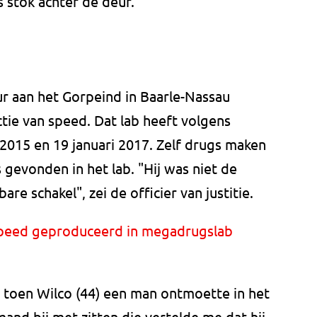
s stok achter de deur.
ur aan het Gorpeind in Baarle-Nassau
ie van speed. Dat lab heeft volgens
 2015 en 19 januari 2017. Zelf drugs maken
s gevonden in het lab. "Hij was niet de
re schakel", zei de officier van justitie.
 speed geproduceerd in megadrugslab
 toen Wilco (44) een man ontmoette in het
and bij met zitten die vertelde me dat hij