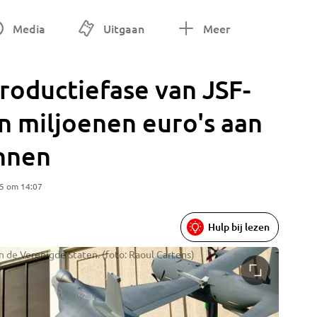
Media
Uitgaan
Meer
productiefase van JSF-
n miljoenen euro's aan
nnen
25 om 14:07
Hulp bij lezen
n de Verenigde Staten. (foto: Raoul Cartens)
Staatsse