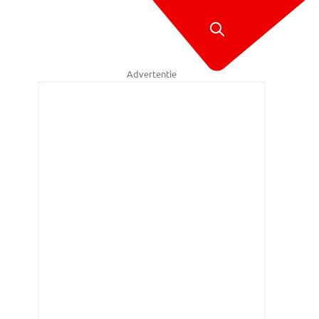
Advertentie
cretaris Mona Keijzer voor de net onthulde F-35 op Fort Worth (foto: R