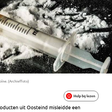
oïne. (Archieffoto)
Hulp bij lezen
oducten uit Oosteind misleidde een