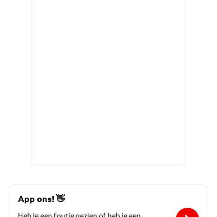
App ons!
👋
Heb je een foutje gezien of heb je een