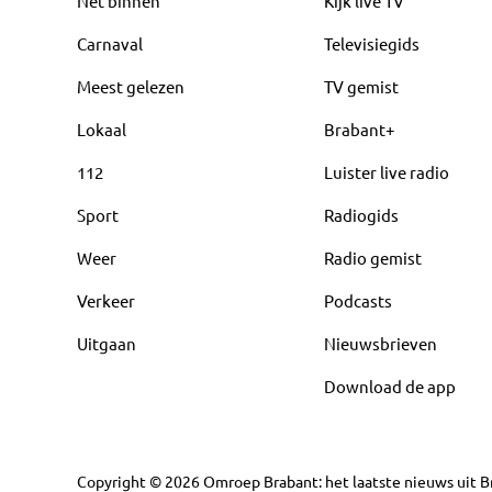
Net binnen
Kijk live TV
Carnaval
Televisiegids
Meest gelezen
TV gemist
Lokaal
Brabant+
112
Luister live radio
Sport
Radiogids
Weer
Radio gemist
Verkeer
Podcasts
Uitgaan
Nieuwsbrieven
Download de app
Copyright
©
2026
Omroep Brabant: het laatste nieuws uit Br