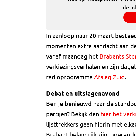
de in
In aanloop naar 20 maart bestee
momenten extra aandacht aan de 
vanaf maandag het
Brabants St
verkiezingsverhalen en zijn dageli
radioprogramma
Afslag Zuid
.
Debat en uitslagenavond
Ben je benieuwd naar de standpu
partijen? Bekijk dan
hier het ver
lijsttrekkers gaan hierin met elka
Brabant belangrijk zijn: boeren