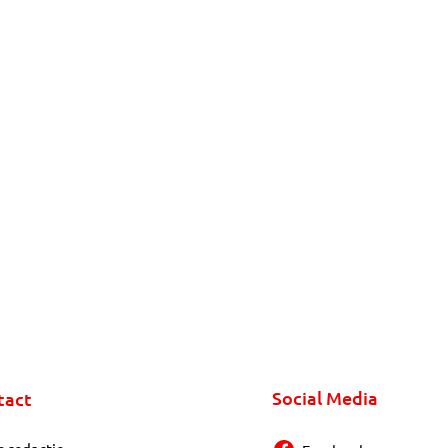
Social Media
tact