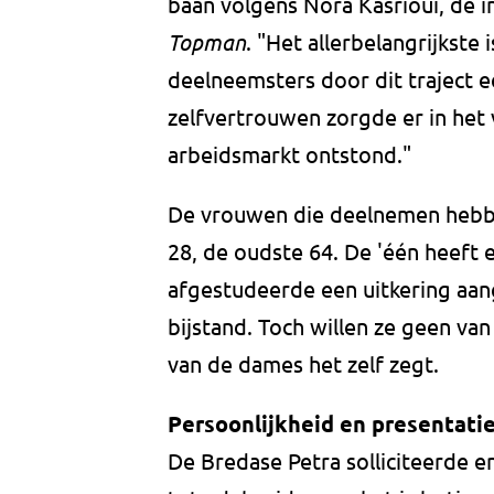
baan volgens Nora Kasrioui, de i
Topman
. "Het allerbelangrijkste
deelneemsters door dit traject e
zelfvertrouwen zorgde er in het 
arbeidsmarkt ontstond."
De vrouwen die deelnemen hebben
28, de oudste 64. De 'één heeft
afgestudeerde een uitkering aang
bijstand. Toch willen ze geen va
van de dames het zelf zegt.
Persoonlijkheid en presentati
De Bredase Petra solliciteerde er