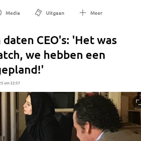
Media
Uitgaan
Meer
 daten CEO's: 'Het was
atch, we hebben een
epland!'
25 om 22:57