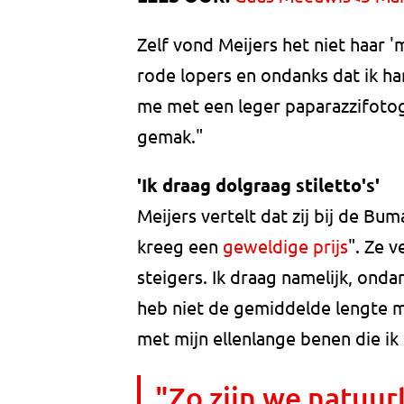
Zelf vond Meijers het niet haar '
rode lopers en ondanks dat ik har
me met een leger paparazzifotog
gemak."
'Ik draag dolgraag stiletto's'
Meijers vertelt dat zij bij de B
kreeg een
geweldige prijs
". Ze v
steigers. Ik draag namelijk, ondan
heb niet de gemiddelde lengte m
met mijn ellenlange benen die ik
"Zo zijn we natuurl