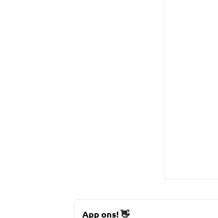
App ons!
👋