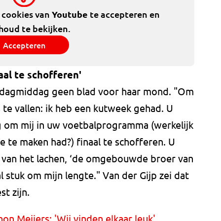
e cookies van
Youtube
te accepteren en
houd te bekijken.
Accepteren
aal te schofferen'
ndagmiddag geen blad voor haar mond. "Om
te vallen: ik heb een kutweek gehad. U
ig om mij in uw voetbalprogramma (werkelijk
e te maken had?) finaal te schofferen. U
te van het lachen, ‘de omgebouwde broer van
 stuk om mijn lengte." Van der Gijp zei dat
t zijn.
 Meijers: 'Wij vinden elkaar leuk'