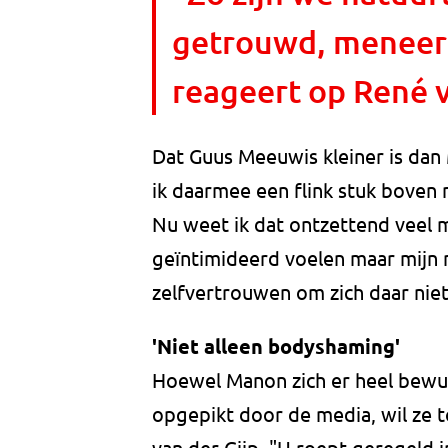
getrouwd, meneer 
reageert op René v
Dat Guus Meeuwis kleiner is dan
ik daarmee een flink stuk boven 
Nu weet ik dat ontzettend veel 
geïntimideerd voelen maar mijn 
zelfvertrouwen om zich daar nie
'Niet alleen bodyshaming'
Hoewel Manon zich er heel bewust
opgepikt door de media, wil ze 
van der Gijp. "U roept geregeld i