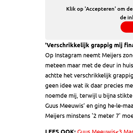
Klik op 'Accepteren' om d
de in
'Verschrikkelijk grappig mij fin
Op Instagram neemt Meijers zo
meteen maar met de deur in huis 
achtte het verschrikkelijk grapp
geen idee wat ik daar precies me
noemde mij, terwijl u bijna stik
Guus Meeuwis’ en ging he-le-maal
Meijers minstens '2 meter 7' moes
LEES OOK:
Guus Meeuwis<3 Manon