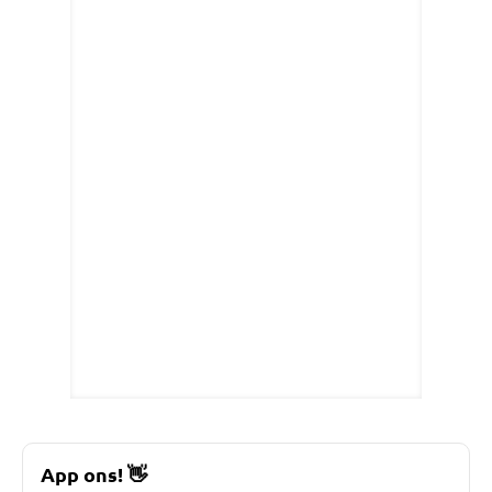
App ons!
👋