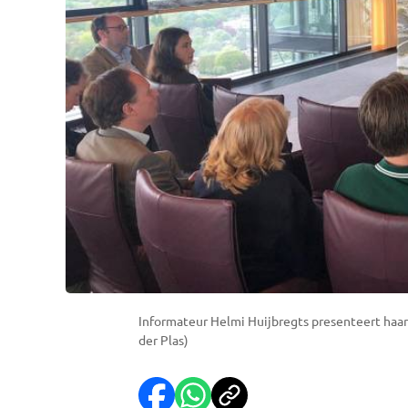
Informateur Helmi Huijbregts presenteert haar 
der Plas)