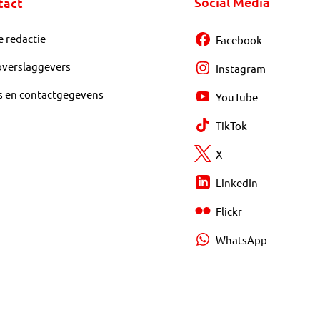
Social Media
tact
e redactie
Facebook
overslaggevers
Instagram
s en contactgegevens
YouTube
TikTok
X
LinkedIn
Flickr
WhatsApp