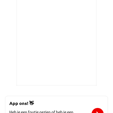
App ons!
👋
Heb je een foutje gezien of heb je een