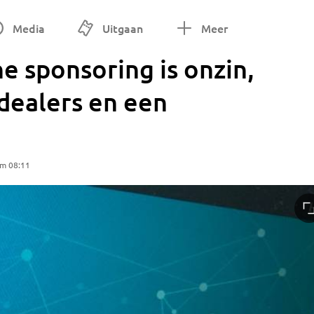
Media
Uitgaan
Meer
he sponsoring is onzin,
ealers en een
om 08:11