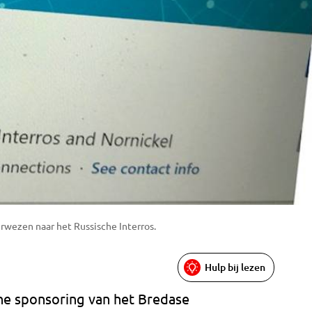
rwezen naar het Russische Interros.
Hulp bij lezen
he sponsoring van het Bredase