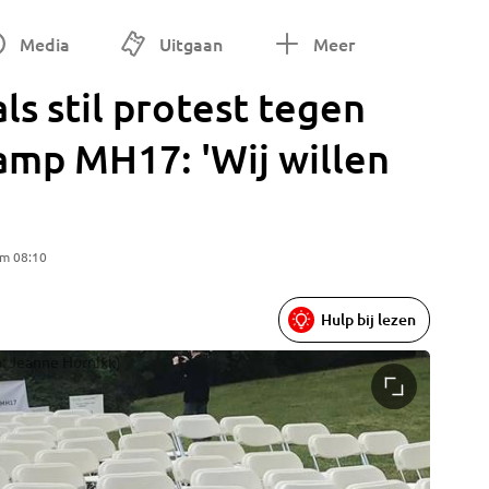
Media
Uitgaan
Meer
ls stil protest tegen
amp MH17: 'Wij willen
om 08:10
Hulp bij lezen
o: Jeanne Hornixk)
Stil pro