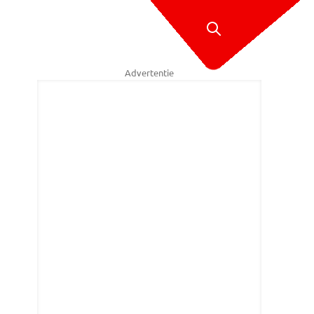
Advertentie
test voor de ambassade van Rusland. (Foto: Jeanne Hornixk)