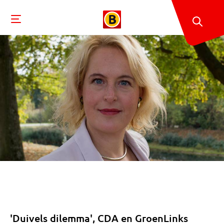
'Duivels dilemma', CDA en GroenLinks