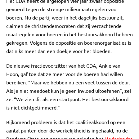
Het CDA heeft de afgelopen vier jaar zwaar oppositie
gevoerd tegen de strenge milieumaatregelen voor
boeren. Nu de partij weer in het dagelijks bestuur zit,
claimen de christendemocraten dat zij verzachtende
maatregelen voor boeren in het bestuursakkoord hebben
gekregen. Volgens de oppositie en boerenorganisaties is
dat niks meer dan een doekje voor het bloeden.
De nieuwe fractievoorzitter van het CDA, Ankie van
Hoon, gaf toe dat ze meer voor de boeren had willen
bereiken. “Maar we hebben nu een voet tussen de deur.
Als je niet meedoet kun je geen invloed uitoefenen”, zei
ze. “We zien dit als een startpunt. Het bestuursakkoord
is niet dichtgetimmerd.”
Bijkomend probleem is dat het coalitieakkoord op een
aantal punten door de werkelijkheid is ingehaald, nu de
Raad van State een paar weken geleden het
Nederlandse