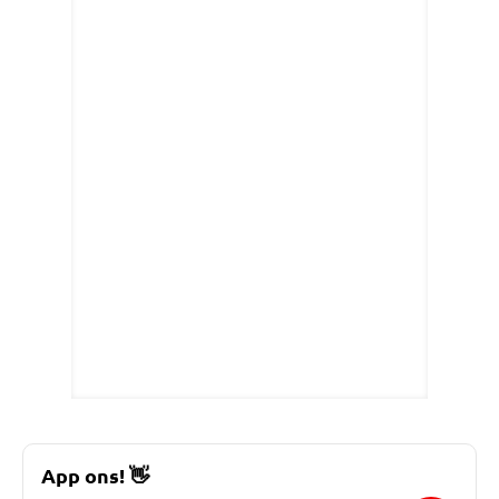
App ons!
👋