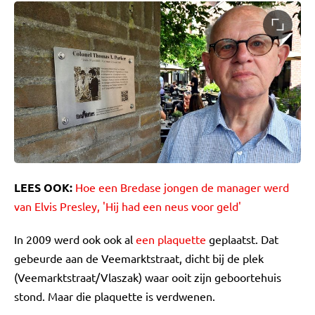
LEES OOK:
Hoe een Bredase jongen de manager werd
van Elvis Presley, 'Hij had een neus voor geld'
In 2009 werd ook ook al
een plaquette
geplaatst. Dat
gebeurde aan de Veemarktstraat, dicht bij de plek
(Veemarktstraat/Vlaszak) waar ooit zijn geboortehuis
stond. Maar die plaquette is verdwenen.