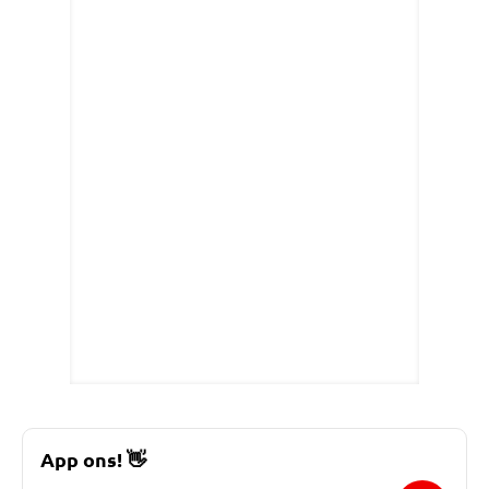
App ons!
👋