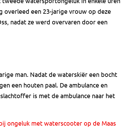
t tweede watersportongeluk in enkele uren
ag overleed een 23-jarige vrouw op deze
 Oss, nadat ze werd overvaren door een
jarige man. Nadat de waterskiër een bocht
tegen een houten paal. De ambulance en
 slachtoffer is met de ambulance naar het
 bij ongeluk met waterscooter op de Maas