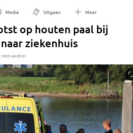
Media
Uitgaan
Meer
otst op houten paal bij
 naar ziekenhuis
r 2025 om 05:51