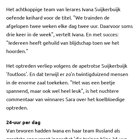
Het achtkoppige team van lerares Ivana Suijkerbuijk
oefende keihard voor de titel. "We trainden de
afgelopen twee weken elke dag twee uur. Daarvoor soms
drie keer in de week", vertelt Ivana. En met succes:
"Iedereen heeft gehuild van blijdschap toen we het
hoorden."
Het optreden verliep volgens de apetrotse Suijkerbuijk
'foutloos'. En dat terwijl er zo'n twintigduizend mensen
in de enorme zaal toekeken. "Het was een beetje
spannend, maar ook wel heel leuk", is het nuchtere
commentaar van winnares Sara over het koelbloedige
optreden.
24-uur per dag
Van tevoren hadden Ivana en haar team Rusland als
grootste concurrent ingeschat 'die trainen bijna 24-uur