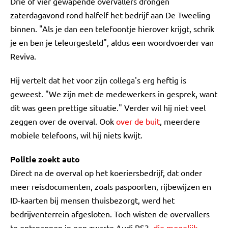
Drie of vier gewapende overvallers drongen
zaterdagavond rond halfelf het bedrijf aan De Tweeling
binnen. "Als je dan een telefoontje hierover krijgt, schrik
je en ben je teleurgesteld", aldus een woordvoerder van
Reviva.
Hij vertelt dat het voor zijn collega's erg heftig is
geweest. "We zijn met de medewerkers in gesprek, want
dit was geen prettige situatie." Verder wil hij niet veel
zeggen over de overval. Ook
over de buit
, meerdere
mobiele telefoons, wil hij niets kwijt.
Politie zoekt auto
Direct na de overval op het koeriersbedrijf, dat onder
meer reisdocumenten, zoals paspoorten, rijbewijzen en
ID-kaarten bij mensen thuisbezorgt, werd het
bedrijventerrein afgesloten. Toch wisten de overvallers
te ontsnappen in een zwarte Audi RS3,
die mogelijk