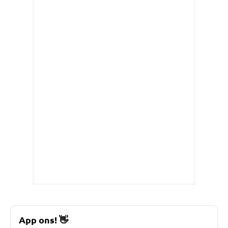
App ons!
👋