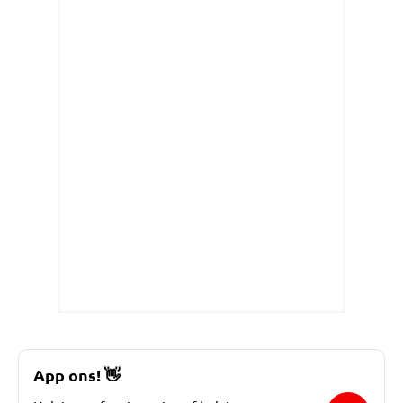
App ons!
👋