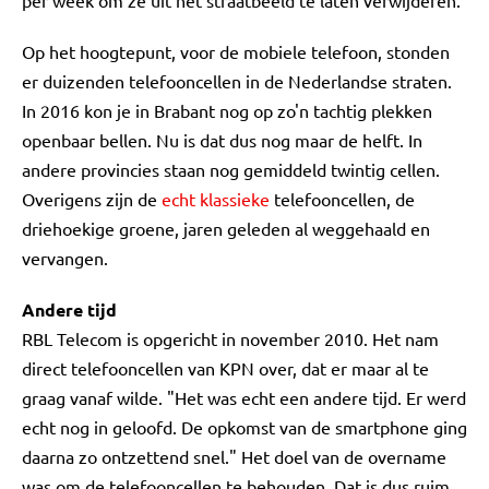
per week om ze uit het straatbeeld te laten verwijderen.
Op het hoogtepunt, voor de mobiele telefoon, stonden
er duizenden telefooncellen in de Nederlandse straten.
In 2016 kon je in Brabant nog op zo'n tachtig plekken
openbaar bellen. Nu is dat dus nog maar de helft. In
andere provincies staan nog gemiddeld twintig cellen.
Overigens zijn de
echt klassieke
telefooncellen, de
driehoekige groene, jaren geleden al weggehaald en
vervangen.
Andere tijd
RBL Telecom is opgericht in november 2010. Het nam
direct telefooncellen van KPN over, dat er maar al te
graag vanaf wilde. "Het was echt een andere tijd. Er werd
echt nog in geloofd. De opkomst van de smartphone ging
daarna zo ontzettend snel." Het doel van de overname
was om de telefooncellen te behouden. Dat is dus ruim