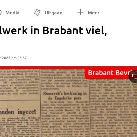
Media
Uitgaan
Meer
lwerk in Brabant viel,
r 2025 om 23:37