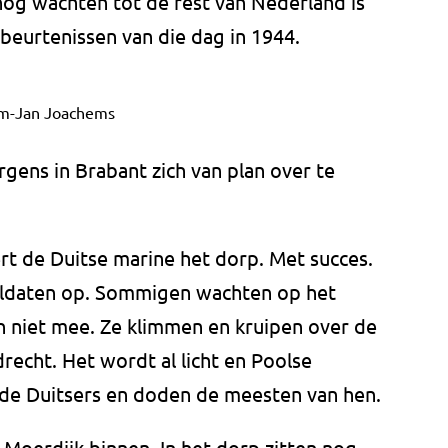
nog wachten tot de rest van Nederland is
gebeurtenissen van die dag in 1944.
em-Jan Joachems
gens in Brabant zich van plan over te
ert de Duitse marine het dorp. Met succes.
soldaten op. Sommigen wachten op het
n niet mee. Ze klimmen en kruipen over de
echt. Het wordt al licht en Poolse
n de Duitsers en doden de meesten van hen.
 Moerdijk binnen. In het dorp zitten nog