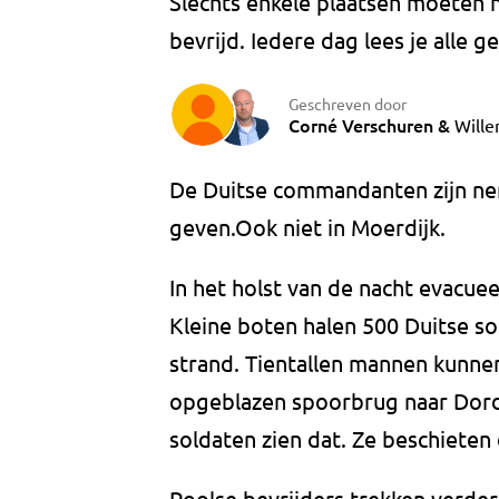
Slechts enkele plaatsen moeten 
bevrijd. Iedere dag lees je alle 
Geschreven door
Corné Verschuren
&
Will
De Duitse commandanten zijn ner
geven.Ook niet in Moerdijk.
In het holst van de nacht evacue
Kleine boten halen 500 Duitse 
strand. Tientallen mannen kunne
opgeblazen spoorbrug naar Dordr
soldaten zien dat. Ze beschiete
Poolse bevrijders trekken verder