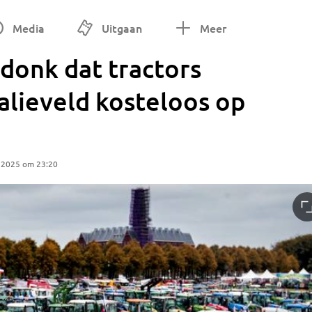
Media
Uitgaan
Meer
ndonk dat tractors
alieveld kosteloos op
 2025 om 23:20