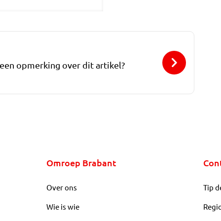
 een opmerking over dit artikel?
Omroep Brabant
Con
Over ons
Tip d
Wie is wie
Regi