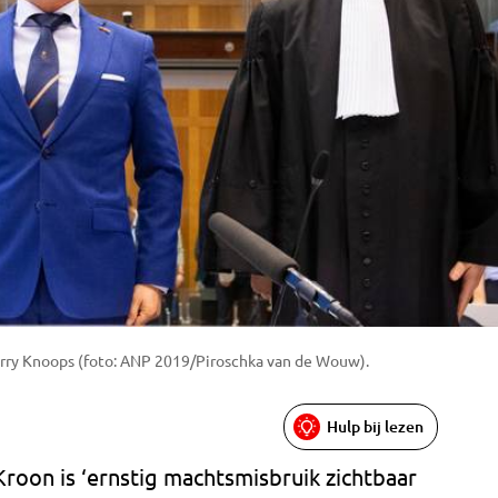
arry Knoops (foto: ANP 2019/Piroschka van de Wouw).
Hulp bij lezen
Kroon is ‘ernstig machtsmisbruik zichtbaar