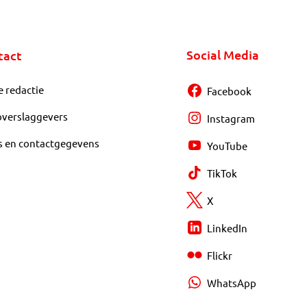
Social Media
tact
e redactie
Facebook
overslaggevers
Instagram
s en contactgegevens
YouTube
TikTok
X
LinkedIn
Flickr
WhatsApp