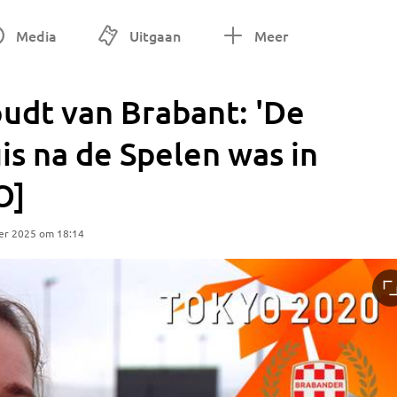
Media
Uitgaan
Meer
udt van Brabant: 'De
s na de Spelen was in
O]
er 2025 om 18:14