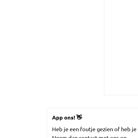
App ons!
👋
Heb je een foutje gezien of heb je
Neem dan contact met ons op.