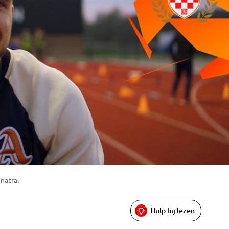
natra.
Hulp bij lezen