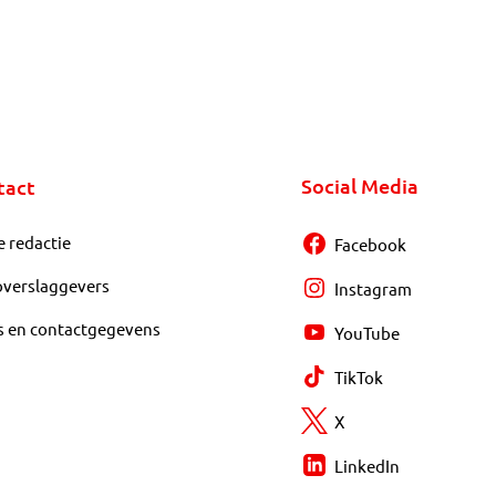
Social Media
tact
e redactie
Facebook
overslaggevers
Instagram
s en contactgegevens
YouTube
TikTok
X
LinkedIn