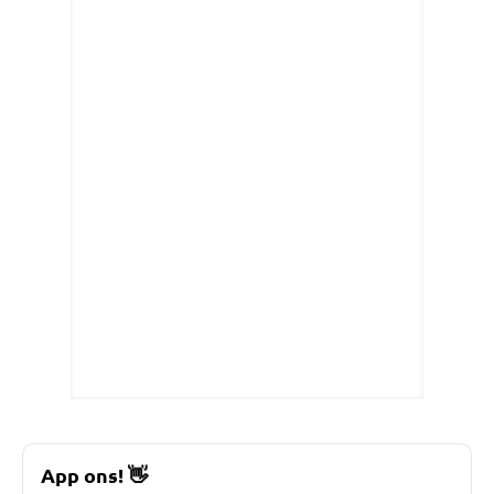
App ons!
👋