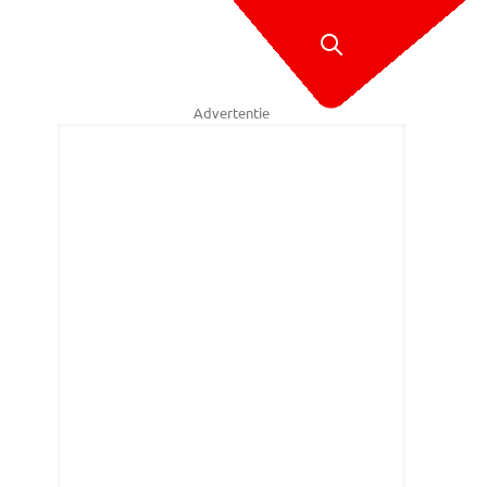
Advertentie
veiliging bij EBI Vught