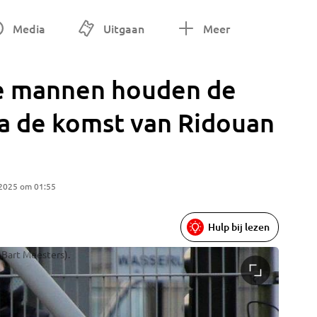
Media
Uitgaan
Meer
 mannen houden de
na de komst van Ridouan
 2025 om 01:55
Hulp bij lezen
 Bart Meesters).
Zware be